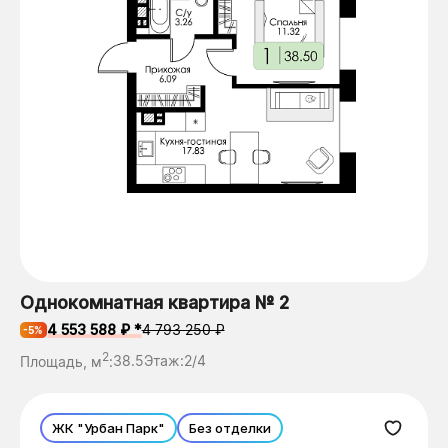
Однокомнатная квартира № 2
4 553 588 ₽ *
4 793 250 ₽
-5%
2
Площадь, м
:
38.5
Этаж:
2/4
ЖК "Урбан Парк"
Без отделки