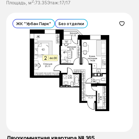
2
Площадь, м
:
73.35
Этаж:
17/17
ЖК "Урбан Парк"
Без отделки
Двухкомнатная квартира № 165