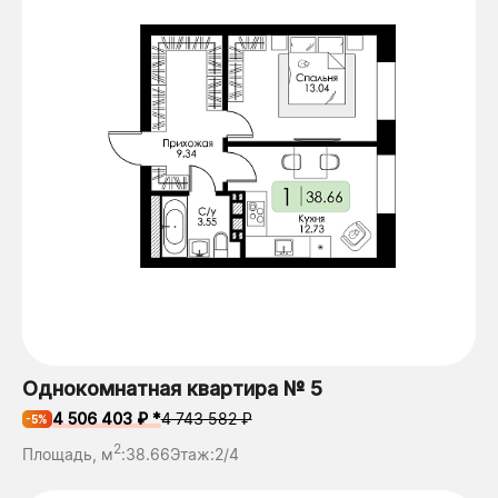
Однокомнатная квартира № 5
4 506 403 ₽ *
4 743 582 ₽
-5%
2
Площадь, м
:
38.66
Этаж:
2/4