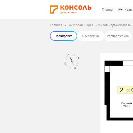
Главная
Квар
Главная
ЖК «Урбан-Парк»
Жилая недвижимость
Планировка
С мебелью
Расположение