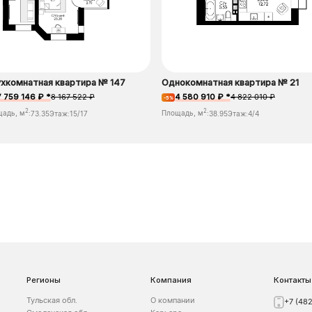
хкомнатная квартира № 147
Однокомнатная квартира № 21
7 759 146 ₽ *
8 167 522 ₽
4 580 910 ₽ *
4 822 010 ₽
-5%
2
2
щадь, м
:
73.35
Этаж:
15/17
Площадь, м
:
38.95
Этаж:
4/4
Регионы
Компания
Контакты
Тульская обл.
О компании
+7 (48