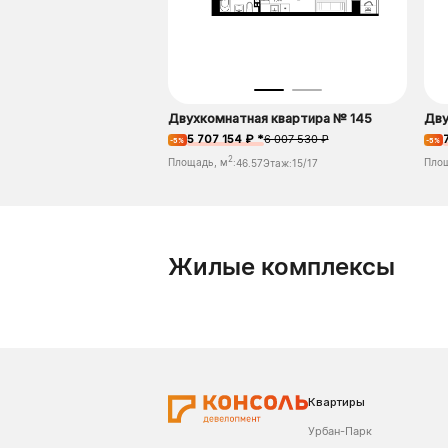
Двухкомнатная квартира № 145
Дву
5 707 154 ₽ *
6 007 530 ₽
-5%
-5%
2
Площадь, м
:
46.57
Этаж:
15/17
Пло
Жилые комплексы
Квартиры
Урбан-Парк