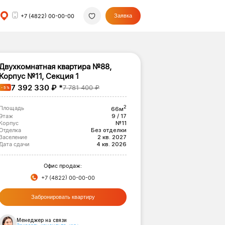
+7 (4822) 00-00-00
Заявка
Двухкомнатная квартира №88,
Корпус №11, Секция 1
7 392 330 ₽ *
7 781 400 ₽
- 5 %
2
Площадь
66м
Этаж
9 / 17
Корпус
№11
Отделка
Без отделки
Заселение
2 кв. 2027
Дата сдачи
4 кв. 2026
Офис продаж:
+7 (4822) 00-00-00
Забронировать квартиру
Менеджер на связи