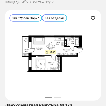
2
Площадь, м
:
73.35
Этаж:
12/17
ЖК "Урбан Парк"
Без отделки
Двухкомнатная квартира № 173