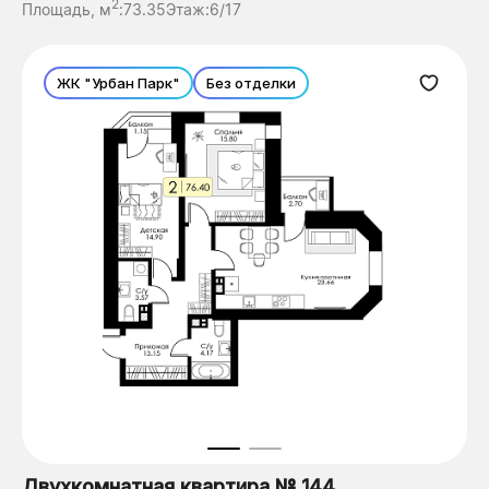
2
Площадь, м
:
73.35
Этаж:
6/17
ЖК "Урбан Парк"
Без отделки
Двухкомнатная квартира № 144