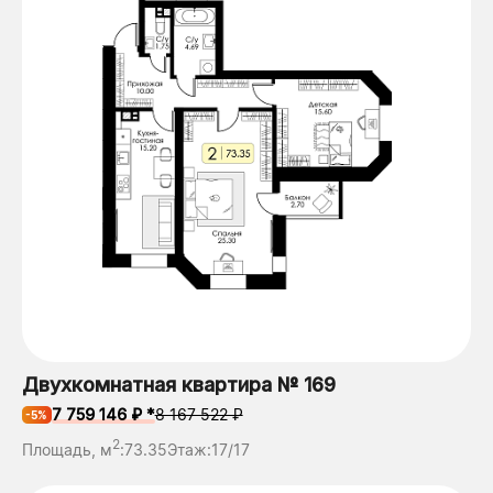
Двухкомнатная квартира № 169
7 759 146 ₽ *
8 167 522 ₽
-5%
2
Площадь, м
:
73.35
Этаж:
17/17