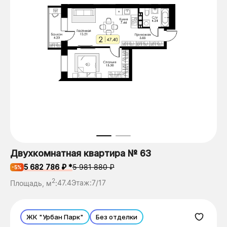
Двухкомнатная квартира № 63
5 682 786 ₽ *
5 981 880 ₽
-5%
2
Площадь, м
:
47.4
Этаж:
7/17
ЖК "Урбан Парк"
Без отделки